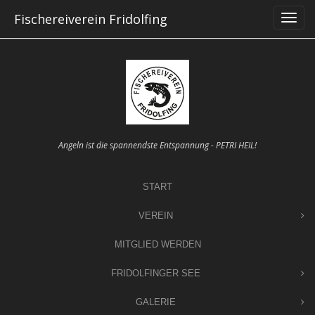
Skip
Fischereiverein Fridolfing
to
content
Angeln ist die spannendste Entspannung - PETRI HEIL!
START
VEREIN
MITGLIED WERDEN
FRIDOLFINGER SEE
GALERIE