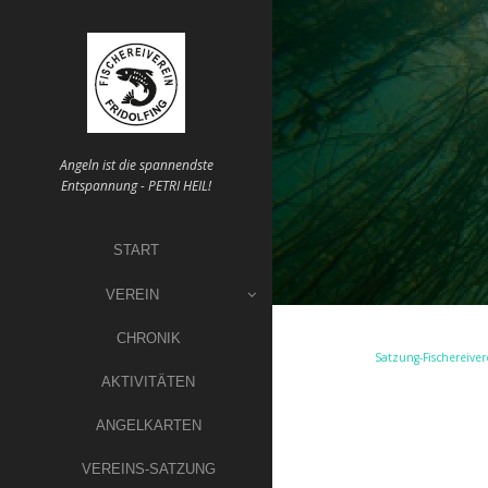
Skip
to
content
Angeln ist die spannendste
Entspannung - PETRI HEIL!
START
VEREIN
CHRONIK
Satzung-Fischereiver
AKTIVITÄTEN
ANGELKARTEN
VEREINS-SATZUNG