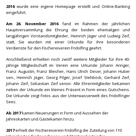
2016
wurde eine eigene Homepage erstellt und Online-Banking
eingeführt.
Am 26. November 2016
fand im Rahmen der jährlichen
Hauptversammlung die Ehrung der beiden ehemaligen und
langjährigen Vorstandsmitglieder, Heinrich Jäger und Ludwig Zeif,
statt. Sie wurden mit einer Urkunde für ihre besonderen
Verdienste für den Fischereiverein Fridolfing geehrt.
Anschließend erhielten noch zwölf weitere Mitglieder für ihre 40-
jährige Mitgliedschaft im Verein eine Urkunde: Johann Aringer,
Franz Augustin, Franz Bleicher, Hans Ulrich Deser, Johann Huber
sen., Heinrich Jäger, Georg Pilger, Josef Stehböck, Gerhard Zeif,
Johann Zeif, Sebastian Zeif senior. Alle Ehrenmitglieder bekamen
neben der Urkunde ein kleines Präsent in Form eines Gutscheins.
Die Urkunde zeigt Fotos aus der Unterwasserwelt des Fridolfinger
Sees.
Ab 2017
kamen Neuerungen in Form und Aussehen der
Jahreskarten und Gästekarten hinzu.
2017
erhielt der Fischereiverein Fridolfing die Zuteilung von 110