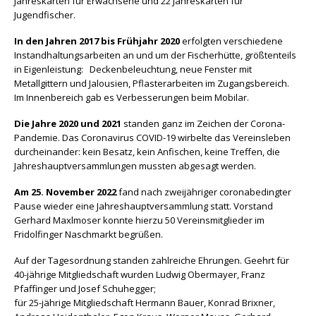
Jahreskarten für Erwachsene und 22 Jahreskarten für
Jugendfischer.
In den Jahren 2017 bis Frühjahr 2020
erfolgten verschiedene
Instandhaltungsarbeiten an und um der Fischerhütte, größtenteils
in Eigenleistung: Deckenbeleuchtung, neue Fenster mit
Metallgittern und Jalousien, Pflasterarbeiten im Zugangsbereich.
Im Innenbereich gab es Verbesserungen beim Mobilar.
Die Jahre 2020 und 2021
standen ganz im Zeichen der Corona-
Pandemie.
Das Coronavirus COVID-19 wirbelte das Vereinsleben
durcheinander: kein Besatz, kein Anfischen,
keine Treffen, die
Jahreshauptversammlungen mussten abgesagt werden.
Am 25. November 2022
fand nach zweijähriger coronabedingter
Pause wieder eine Jahreshauptversammlung statt. Vorstand
Gerhard Maxlmoser konnte hierzu 50 Vereinsmitglieder im
Fridolfinger Naschmarkt begrüßen.
Auf der Tagesordnung standen zahlreiche Ehrungen. Geehrt für
40-jährige Mitgliedschaft wurden Ludwig Obermayer, Franz
Pfaffinger und Josef Schuhegger;
für 25-jährige Mitgliedschaft Hermann Bauer, Konrad Brixner,