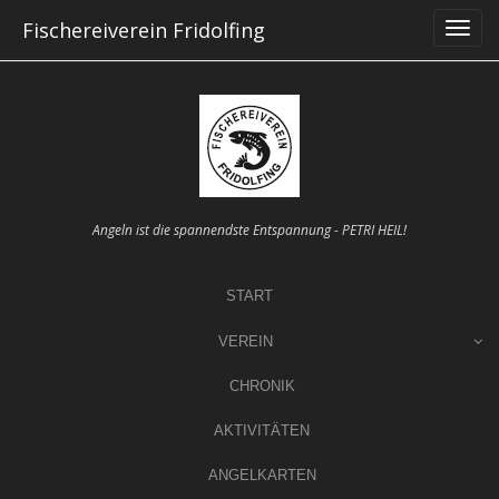
Skip
Fischereiverein Fridolfing
to
content
Angeln ist die spannendste Entspannung - PETRI HEIL!
START
VEREIN
CHRONIK
AKTIVITÄTEN
ANGELKARTEN