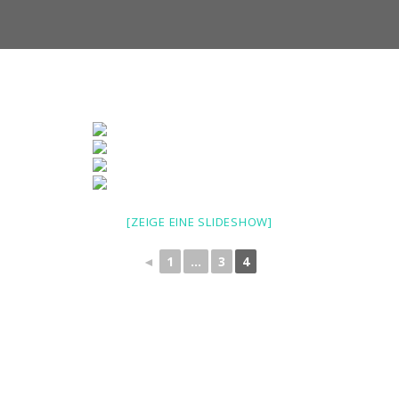
[ZEIGE EINE SLIDESHOW]
◄
1
...
3
4